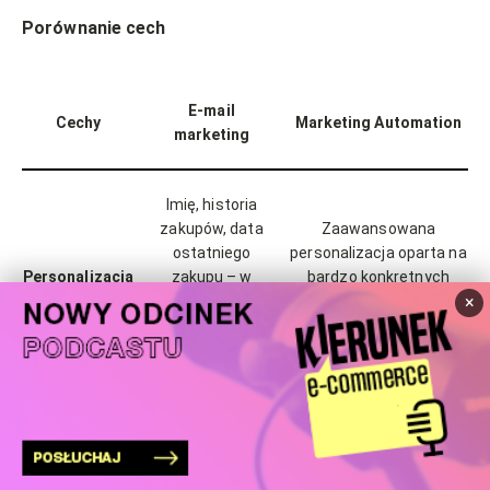
Porównanie cech
E-mail
Cechy
Marketing Automation
marketing
Imię, historia
zakupów, data
Zaawansowana
ostatniego
personalizacja oparta na
Personalizacja
zakupu – w
bardzo konkretnych
zależności od
zachowaniach
×
użytej
użytkowników
segmentacji
Automatyczne
Z reguły
Automatyzacja
scenariusze na
manualna
marketingu
podstawie zachowań
wysyłka maili*
klientów