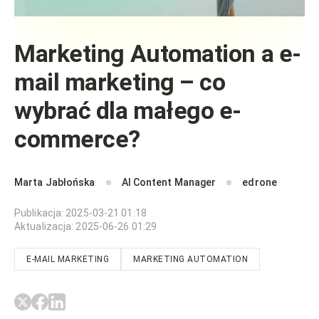
Marketing Automation a e-
mail marketing – co
wybrać dla małego e-
commerce?
Marta Jabłońska
AI Content Manager
edrone
Publikacja
:
2025-03-21 01:18
Aktualizacja
:
2025-06-26 01:29
E-MAIL MARKETING
MARKETING AUTOMATION