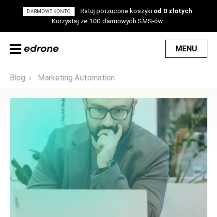
Ratuj porzucone koszyki
od 0 złotych
.
DARMOWE KONTO
Korzystaj ze 100 darmowych SMS-ów.
MENU
Blog
Marketing Automation