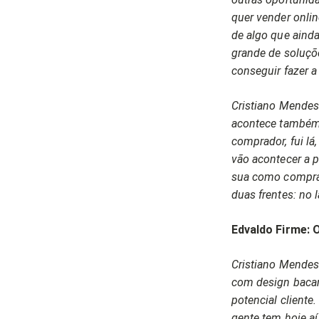
quer vender onlin
de algo que aind
grande de soluçõe
conseguir fazer 
Cristiano Mendes:
acontece também 
comprador, fui lá
vão acontecer a p
sua como comprad
duas frentes: no 
Edvaldo Firme: O
Cristiano Mendes:
com design bacan
potencial cliente
gente tem hoje aí