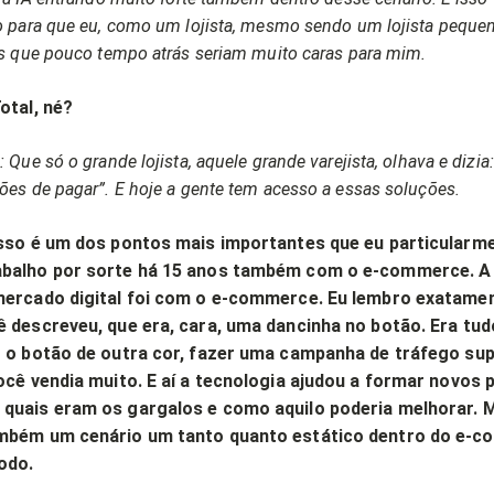
o para que eu, como um lojista, mesmo sendo um lojista peque
as que pouco tempo atrás seriam muito caras para mim.
otal, né?
 Que só o grande lojista, aquele grande varejista, olhava e dizia:
ões de pagar”. E hoje a gente tem acesso a essas soluções.
Isso é um dos pontos mais importantes que eu particularm
abalho por sorte há 15 anos também com o e-commerce. A 
mercado digital foi com o e-commerce. Eu lembro exatame
ê descreveu, que era, cara, uma dancinha no botão. Era tu
r o botão de outra cor, fazer uma campanha de tráfego sup
ocê vendia muito. E aí a tecnologia ajudou a formar novos 
quais eram os gargalos e como aquilo poderia melhorar.
ambém um cenário um tanto quanto estático dentro do e-
odo.