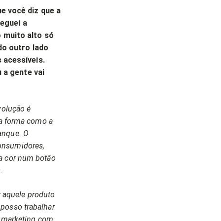
e você diz que a
heguei a
 muito alto só
do outro lado
 acessíveis.
 a gente vai
volução é
 a forma como a
anque. O
onsumidores,
ma cor num botão
.
 aquele produto
posso trabalhar
l, marketing com