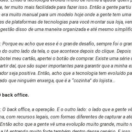
e, ter muito mais facilidade para fazer isso. Então a gente part
a era muito manual para um modelo hoje onde a gente tem uma
s de plataformas de tecnologias para você montar sua loja, ven
a gestão disso de uma maneira organizada e até mesmo simplifi
 Porque eu acho que esse é o grande desafio, sempre foi o gra
do outro lado da tela, o que acontece depois do clique. Depoi
, botei meu cartão, apertei o botão de comprar. Existe uma série
artir daí, que são super importantes para garantir que a minha e
or seja positiva. Então, acho que a tecnologia tem evoluído pa
lado que ninguém enxerga, que é a “cozinha” do lojista…
 back office.
 O back office, a operação. E o outro lado: o lado que a gente vê
a, com recursos legais, com formas diferentes de capturar a a
. Então acho que a gente vê uma evolução muito grande, muito r
 a IA entrando muito forte também dentro desse cenário. E isso