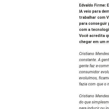
Edvaldo Firme: 
IA veio para dem
trabalhar com V
para conseguir 
com a tecnologi
Você acredita qu
chegar em um m
Cristiano Mendes:
constante. A gent
gente faz e-comm
consumidor evolu
evoluímos, ficam
fazia com que o 
Cristiano Mendes
do que simplesme
para induzir ou i