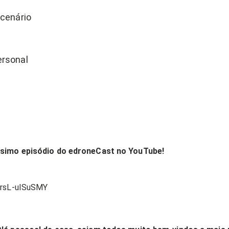
 cenário
ersonal
ésimo episódio do edroneCast no YouTube!
e/rsL-uISuSMY