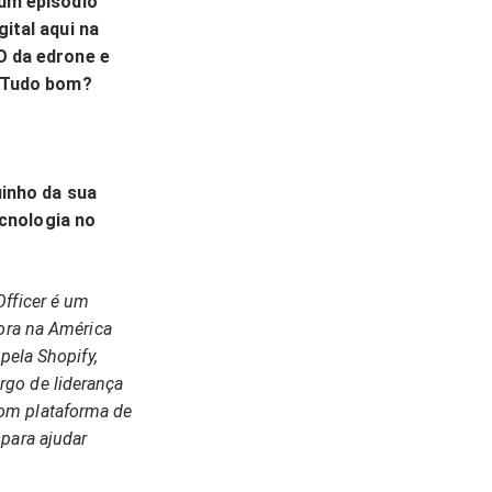
 um episódio
ital aqui na
O da edrone e
! Tudo bom?
uinho da sua
ecnologia no
Officer é um
gora na América
pela Shopify,
argo de liderança
om plataforma de
para ajudar