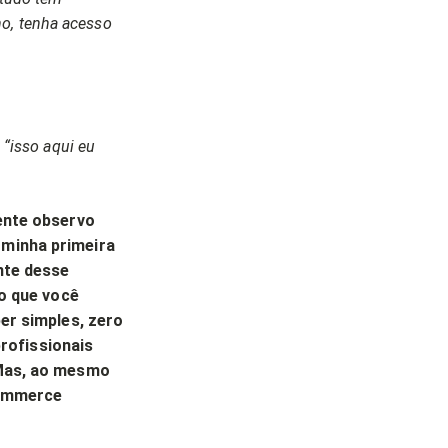
no, tenha acesso
 “isso aqui eu
ente observo
minha primeira
nte desse
do que você
er simples, zero
profissionais
 Mas, ao mesmo
commerce