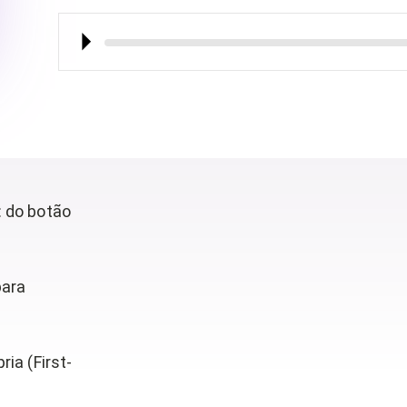
⏵︎
 do botão
para
ia (First-