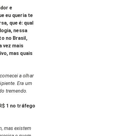
ador e
e eu queria te
sa, que é: qual
logia, nessa
o no Brasil,
a vez mais
ivo, mas quais
 comecei a olhar
ipiente. Era um
ado tremendo.
R$ 1 no tráfego
im, mas existem
 precisa e quem