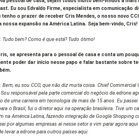
Olá pessoal de casa, sejam todos muito bem-vindos a mais
ast. Eu sou Edvaldo Firme, especialista em comunicação dig
u tenho o prazer de receber Cris Mendes, o nosso novo CC
a nossa expansão na América Latina. Seja bem-vindo, Cris
: Tudo bem? Como é que está? Tudo ótimo!
Cris, se apresenta para o pessoal de casa e conta um pouq
gente poder dar início nesse papo e falar bastante sobre t
mbém.
: Bem, eu sou CCO, que não diz muita coisa. Chief Commercial 
. Sou responsável pela parte comercial do negócio da edrone a
ho de uma carreira em tecnologia de mais de 15 anos. Eu passei 
ara o Brasil, fui o diretor aqui na operação brasileira. Tive um c
 na América Latina, fazendo integração de Google Shopping c
ei por algumas empresas aí nesse setor e vim parar agora aqui 
e levar a edrone para outros países aqui.