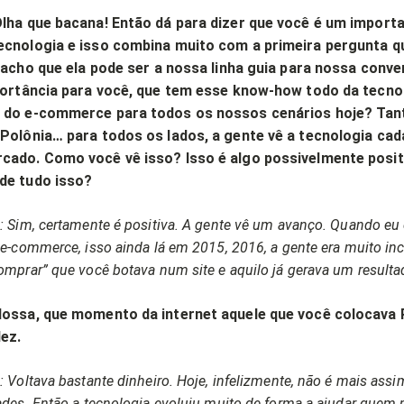
Olha que bacana! Então dá para dizer que você é um import
ecnologia e isso combina muito com a primeira pergunta qu
u acho que ela pode ser a nossa linha guia para nossa conver
mportância para você, que tem esse know-how todo da tecno
 do e-commerce para todos os nossos cenários hoje? Tant
 Polônia… para todos os lados, a gente vê a tecnologia cad
cado. Como você vê isso? Isso é algo possivelmente posit
de tudo isso?
: Sim, certamente é positiva. A gente vê um avanço. Quando eu
e-commerce, isso ainda lá em 2015, 2016, a gente era muito inc
omprar” que você botava num site e aquilo já gerava um result
Nossa, que momento da internet aquele que você colocava 
dez.
 Voltava bastante dinheiro. Hoje, infelizmente, não é mais ass
ades. Então a tecnologia evoluiu muito de forma a ajudar quem