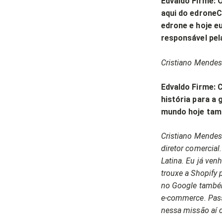
Edvaldo Firme: 
aqui do edroneC
edrone e hoje e
responsável pel
Cristiano Mendes
Edvaldo Firme: 
história para a 
mundo hoje ta
Cristiano Mendes
diretor comercial
Latina. Eu já ven
trouxe a Shopify p
no Google também
e-commerce. Pass
nessa missão aí d