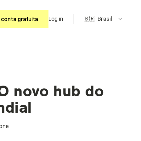
Log in
🇧🇷
Brasil
 conta gratuita
spostas.
 O novo hub do
dial
rone