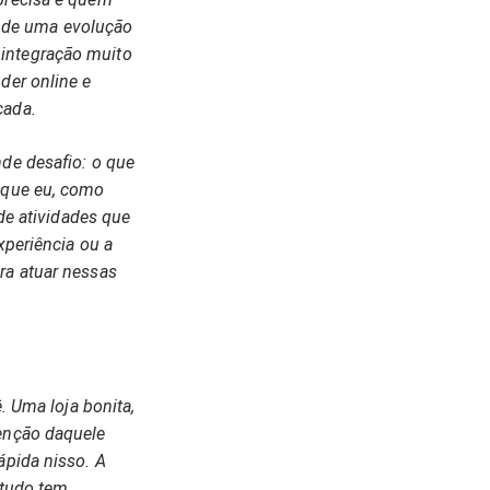
iu de uma evolução
 integração muito
der online e
cada.
nde desafio: o que
s que eu, como
 de atividades que
xperiência ou a
ra atuar nessas
. Uma loja bonita,
tenção daquele
ápida nisso. A
 tudo tem