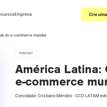
ecursos
Empresa
Crie uma
Use
 hub do e-commerce mundial
 é a melhor solução.
Você tem perguntas, nós temos as re
a e-commerce
PODCAST
Central de ajuda
o
Funcionalidades
América Latina:
e-commerce mun
Convidado
:
Cristiano Mendes - CCO LATAM ed