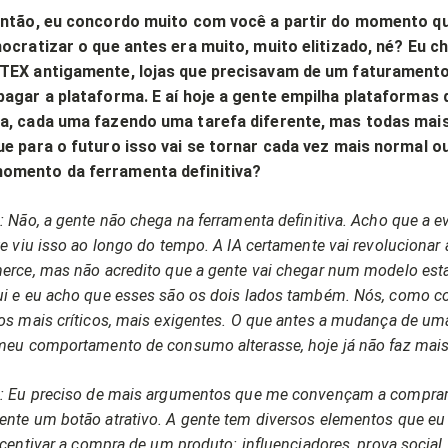
Então, eu concordo muito com você a partir do momento qu
ocratizar o que antes era muito, muito elitizado, né? Eu c
TEX antigamente, lojas que precisavam de um faturamento
pagar a plataforma. E aí hoje a gente empilha plataformas 
a, cada uma fazendo uma tarefa diferente, mas todas mais
e para o futuro isso vai se tornar cada vez mais normal ou
omento da ferramenta definitiva?
 Não, a gente não chega na ferramenta definitiva. Acho que a e
e viu isso ao longo do tempo. A IA certamente vai revolucionar
erce, mas não acredito que a gente vai chegar num modelo est
i e eu acho que esses são os dois lados também. Nós, como c
os mais críticos, mais exigentes. O que antes a mudança de u
meu comportamento de consumo alterasse, hoje já não faz mais
: Eu preciso de mais argumentos que me convençam a comprar
nte um botão atrativo. A gente tem diversos elementos que eu 
ncentivar a compra de um produto: influenciadores, prova socia