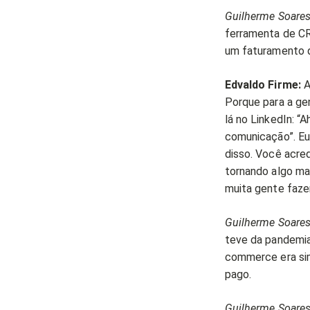
Guilherme Soares
ferramenta de CR
um faturamento d
Edvaldo Firme:
A
Porque para a ge
lá no LinkedIn: “
comunicação”. E
disso. Você acred
tornando algo ma
muita gente faze
Guilherme Soares
teve da pandemia
commerce era sim
pago.
Guilherme Soares