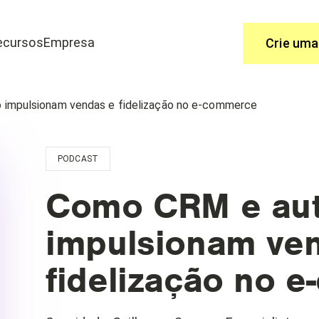
ecursos
Empresa
Crie uma
Use
impulsionam vendas e fidelização no e-commerce
 é a melhor solução.
Você tem perguntas, nós temos as re
a e-commerce
PODCAST
Central de ajuda
o
Funcionalidades
Como CRM e au
impulsionam ve
fidelização no 