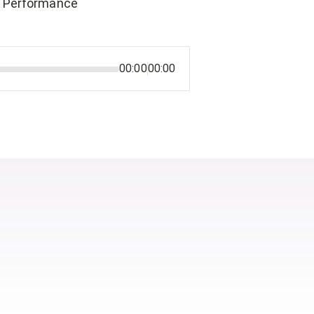
m Performance
00:00
00:00