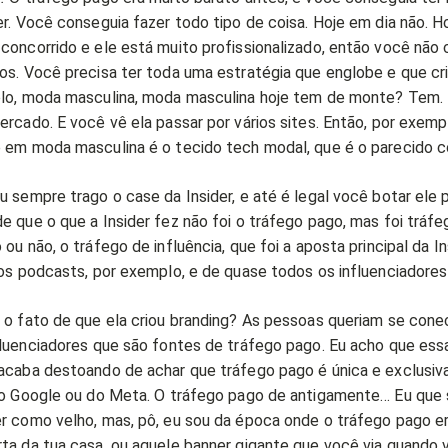
r. Você conseguia fazer todo tipo de coisa. Hoje em dia não. H
concorrido e ele está muito profissionalizado, então você não
os. Você precisa ter toda uma estratégia que englobe e que cr
lo, moda masculina, moda masculina hoje tem de monte? Tem. 
rcado. E você vê ela passar por vários sites. Então, por exempl
 em moda masculina é o tecido tech modal, que é o parecido 
u sempre trago o case da Insider, e até é legal você botar ele
 que o que a Insider fez não foi o tráfego pago, mas foi tráfe
ou não, o tráfego de influência, que foi a aposta principal da Ins
os podcasts, por exemplo, e de quase todos os influenciadores 
 o fato de que ela criou branding? As pessoas queriam se con
fluenciadores que são fontes de tráfego pago. Eu acho que ess
acaba destoando de achar que tráfego pago é única e exclusi
do Google ou do Meta. O tráfego pago de antigamente… Eu que 
r como velho, mas, pô, eu sou da época onde o tráfego pago er
ta da tua casa, ou aquele banner gigante que você via quando 