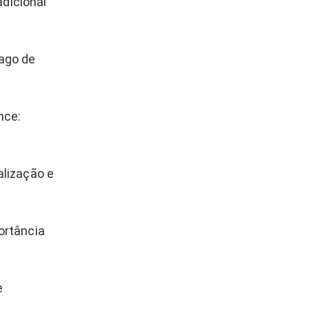
adicional
ago de
nce:
alização e
ortância
e