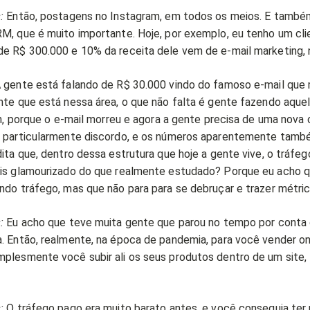
:
Então, postagens no Instagram, em todos os meios. E també
M, que é muito importante. Hoje, por exemplo, eu tenho um cl
e R$ 300.000 e 10% da receita dele vem de e-mail marketing, 
 gente está falando de R$ 30.000 vindo do famoso e-mail que 
nte que está nessa área, o que não falta é gente fazendo aque
Ah, porque o e-mail morreu e agora a gente precisa de uma nov
u particularmente discordo, e os números aparentemente tam
ita que, dentro dessa estrutura que hoje a gente vive, o tráfe
is glamourizado do que realmente estudado? Porque eu acho 
ndo tráfego, mas que não para para se debruçar e trazer métri
:
Eu acho que teve muita gente que parou no tempo por conta
. Então, realmente, na época de pandemia, para você vender onl
plesmente você subir ali os seus produtos dentro de um site, 
:
O tráfego pago era muito barato antes, e você conseguia ter 