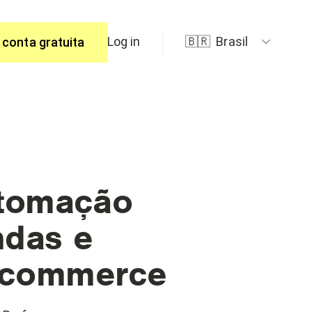
Log in
🇧🇷
Brasil
 conta gratuita
spostas.
tomação
ndas e
e-commerce