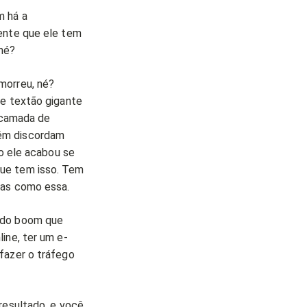
m há a
iente que ele tem
né?
morreu, né?
le textão gigante
a camada de
bém discordam
go ele acabou se
que tem isso. Tem
cas como essa.
 do boom que
ine, ter um e-
fazer o tráfego
resultado, e você