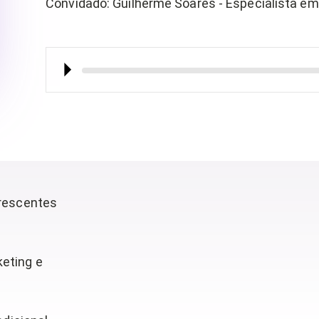
Convidado
:
Guilherme Soares - Especialista e
⏵︎
crescentes
eting e