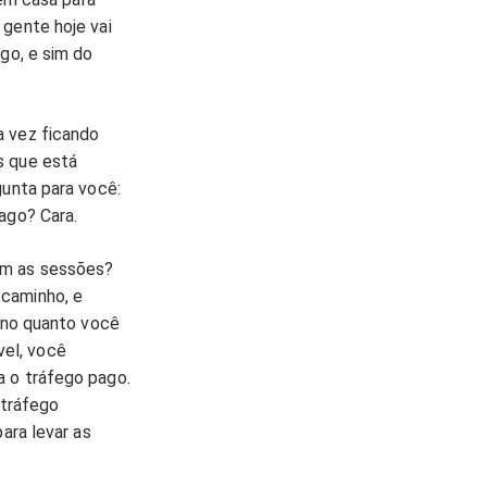
 gente hoje vai
go, e sim do
a vez ficando
s que está
gunta para você:
ago? Cara.
am as sessões?
 caminho, e
r no quanto você
el, você
a o tráfego pago.
tráfego
ara levar as