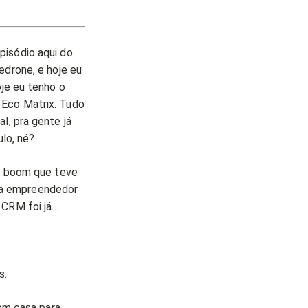
pisódio aqui do
edrone, e hoje eu
oje eu tenho o
 Eco Matrix. Tudo
l, pra gente já
ulo, né?
no boom que teve
ra empreendedor
 CRM foi já…
s.
 em casa para