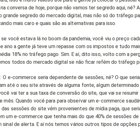
na conversa de hoje, porque não vamos ter segredo aqui, né? A
 o grande segredo do mercado digital, mas não só do tráfego pa
ando mais caro e quais são as alternativas para isso.
 se você estava lá no boom da pandemia, você viu o preço cad
te ano a gente já teve um repasse com os impostos e tudo mai
ia 18% no tráfego pago. Sim. E aí, dito isso, volto com a per
temos todos do mercado digital se não ficar refém do tráfego p
:
O e-commerce seria dependente de sessões, né? O que seri
m até o seu site através de alguma fonte, algum determinado
cê vai ter a sua taxa de conversão do site, que vai se resumi
le mês. Quando você para para observar um e-commerce saudáv
das sessões do site vêm provenientes de mídia paga, que seri
tem um e-commerce que tenha mais do que 40% de sessões de 
sinal de alerta. E aí nós temos vários outros tipos de opções p