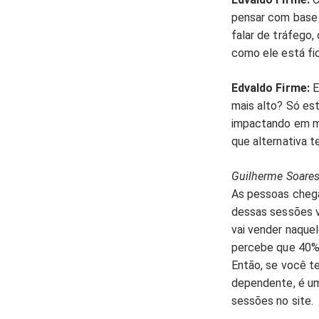
pensar com base 
falar de tráfego,
como ele está fic
Edvaldo Firme:
E
mais alto? Só es
impactando em méd
que alternativa 
Guilherme Soares
As pessoas chega
dessas sessões vo
vai vender naque
percebe que 40% 
Então, se você 
dependente, é um 
sessões no site.