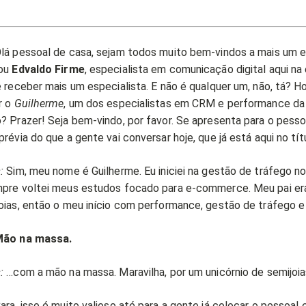
lá pessoal de casa, sejam todos muito bem-vindos a mais um e
sou
Edvaldo Firme
, especialista em comunicação digital aqui na 
 receber mais um especialista. E não é qualquer um, não, tá? H
r o
Guilherme
, um dos especialistas em CRM e performance da
 Prazer! Seja bem-vindo, por favor. Se apresenta para o pessoa
révia do que a gente vai conversar hoje, que já está aqui no tít
:
Sim, meu nome é Guilherme. Eu iniciei na gestão de tráfego 
mpre voltei meus estudos focado para e-commerce. Meu pai e
oias, então o meu início com performance, gestão de tráfego e
ão na massa.
:
…com a mão na massa. Maravilha, por um unicórnio de semijoia
ara, isso é muito valioso até para a gente já colocar o pessoal