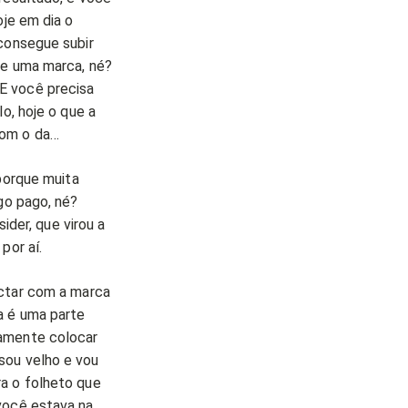
oje em dia o
 consegue subir
ie uma marca, né?
E você precisa
o, hoje o que a
com o da…
 porque muita
go pago, né?
ider, que virou a
por aí.
ectar com a marca
a é uma parte
vamente colocar
sou velho e vou
a o folheto que
você estava na