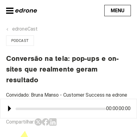
MENU
edroneCast
PODCAST
Conversão na tela: pop-ups e on-
sites que realmente geram
resultado
Convidado
:
Bruna Manso - Customer Success na edrone
⏵︎
00:00
00:00
Compartilhar
: