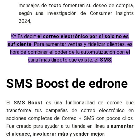
mensajes de texto fomentan su deseo de compra,
según una investigación de Consumer Insights
2024.
💡 Es decir:
el correo electrónico por sí solo no es
suficiente
. Para aumentar ventas y fidelizar clientes, es
hora de combinar el poder de la automatización con el
canal más directo que existe: el
SMS
.
SMS Boost de edrone
El
SMS Boost
es una funcionalidad de edrone que
transforma tus campañas de correo electrónico en
acciones completas de Correo + SMS con pocos clics.
Fue creado para ayudar a tu tienda en línea a
aumentar
el alcance, involucrar más y vender mejor
.